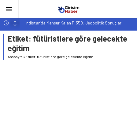
Hindistan’da Mahsur Kalan F-35B: Jeopolitik Sonuçları
Yapay Zeka Destekli Asistanlar: Elon Musk’tan Romantik Bir
Etiket:
fütüristlere göre gelecekte
Hamle mi?
eğitim
Girişimcilik ve Yaşam Tarzı: Şehir Değişiminin Nedenleri ve
Etkileri
Anasayfa
»
Etiket: fütüristlere göre gelecekte eğitim
YZ ile Tüketici Girişimciliği: Yeni Sosyal Bağlantılar
Girişimciler İçin MYK Belgeli Personel İstihdamı Neden Artık
Bir Tercih Değil, Zorunluluk?