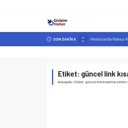
SON DAKİKA
Hindistan’da Mahsur K
Yapay Zeka Destekli A
Girişimcilik ve Yaşam T
YZ ile Tüketici Girişimc
Etiket:
güncel link kıs
Girişimciler İçin MYK B
Anasayfa
»
Etiket: güncel link kısaltma siteleri