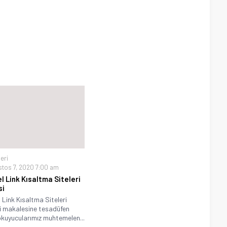
leri
tos 7, 2020 7:00 am
l Link Kısaltma Siteleri
si
 Link Kısaltma Siteleri
i makalesine tesadüfen
okuyucularımız muhtemelen...