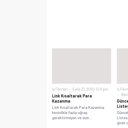
İş Fikirleri
Eylül 27, 2020 3:01 pm
İş Fikir
Ağus
Link Kısaltarak Para
Kazanma
Günce
Liste
Link Kısaltarak Para Kazanma
kesinlikle fazla uğraş
Güncel
gerektirmeyen ve size...
Listes
giren 