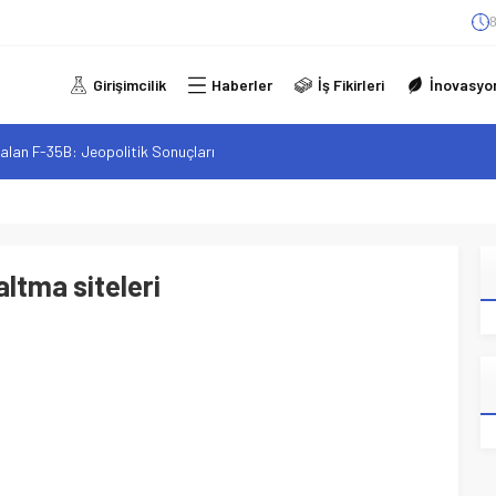
8
Girişimcilik
Haberler
İş Fikirleri
İnovasyo
alan F-35B: Jeopolitik Sonuçları
sistanlar: Elon Musk’tan Romantik Bir Hamle mi?
arzı: Şehir Değişiminin Nedenleri ve Etkileri
iliği: Yeni Sosyal Bağlantılar
altma siteleri
elgeli Personel İstihdamı Neden Artık Bir Tercih Değil, Zorunluluk?