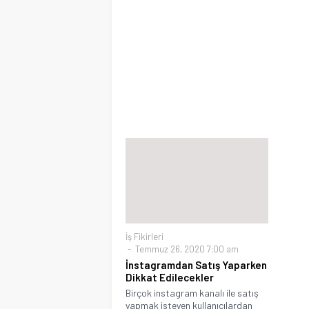
İş Fikirleri
Temmuz 26, 2020 7:00 am
İnstagramdan Satış Yaparken
Dikkat Edilecekler
Birçok instagram kanalı ile satış
yapmak isteyen kullanıcılardan