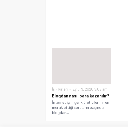
İş Fikirleri
Eylül 9, 2020 9:09 am
Blogdan nasıl para kazanılır?
İnternet için içerik üreticilerinin en
merak ettiği soruların başında
blogdan...