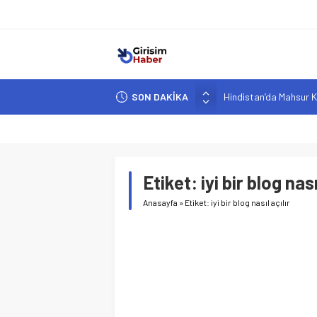
SON DAKİKA
Hindistan’da Mahsur K
Yapay Zeka Destekli A
Girişimcilik ve Yaşam T
YZ ile Tüketici Girişimc
Etiket:
iyi bir blog nası
Girişimciler İçin MYK B
Anasayfa
»
Etiket: iyi bir blog nasıl açılır