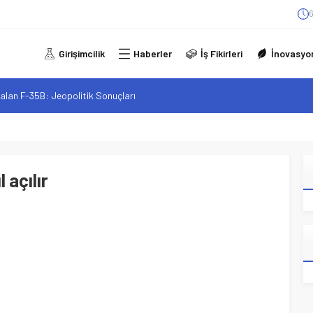
6
Girişimcilik
Haberler
İş Fikirleri
İnovasyo
alan F-35B: Jeopolitik Sonuçları
sistanlar: Elon Musk’tan Romantik Bir Hamle mi?
arzı: Şehir Değişiminin Nedenleri ve Etkileri
iliği: Yeni Sosyal Bağlantılar
l açılır
elgeli Personel İstihdamı Neden Artık Bir Tercih Değil, Zorunluluk?