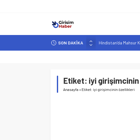
SON DAKİKA
Hindistan’da Mahsur K
Yapay Zeka Destekli A
Girişimcilik ve Yaşam T
YZ ile Tüketici Girişimc
Etiket:
iyi girişimcinin
Girişimciler İçin MYK B
Anasayfa
»
Etiket: iyi girişimcinin özellikleri