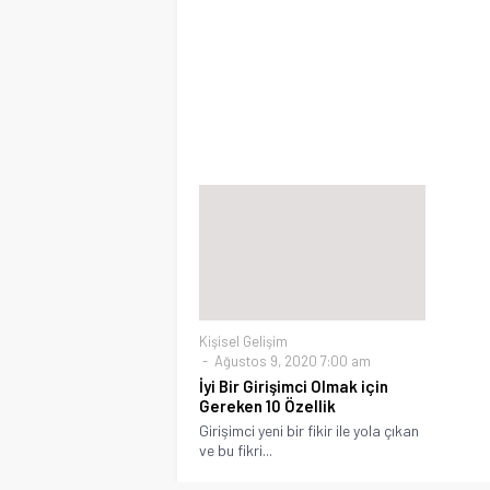
Kişisel Gelişim
Ağustos 9, 2020 7:00 am
İyi Bir Girişimci Olmak için
Gereken 10 Özellik
Girişimci yeni bir fikir ile yola çıkan
ve bu fikri...