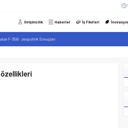
7
Girişimcilik
Haberler
İş Fikirleri
İnovasyo
alan F-35B: Jeopolitik Sonuçları
sistanlar: Elon Musk’tan Romantik Bir Hamle mi?
arzı: Şehir Değişiminin Nedenleri ve Etkileri
iliği: Yeni Sosyal Bağlantılar
 özellikleri
elgeli Personel İstihdamı Neden Artık Bir Tercih Değil, Zorunluluk?