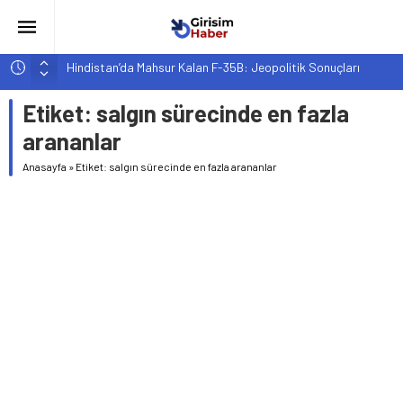
Hindistan’da Mahsur Kalan F-35B: Jeopolitik Sonuçları
Yapay Zeka Destekli Asistanlar: Elon Musk’tan Romantik Bir
Etiket:
salgın sürecinde en fazla
Hamle mi?
arananlar
Girişimcilik ve Yaşam Tarzı: Şehir Değişiminin Nedenleri ve
Etkileri
Anasayfa
»
Etiket: salgın sürecinde en fazla arananlar
YZ ile Tüketici Girişimciliği: Yeni Sosyal Bağlantılar
Girişimciler İçin MYK Belgeli Personel İstihdamı Neden Artık
Bir Tercih Değil, Zorunluluk?