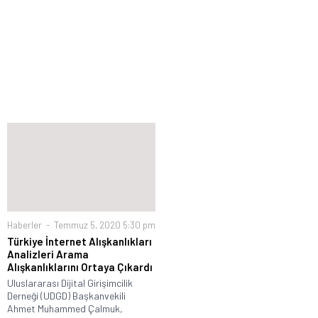
Haberler
Temmuz 5, 2020 5:30 pm
Türkiye İnternet Alışkanlıkları
Analizleri Arama
Alışkanlıklarını Ortaya Çıkardı
Uluslararası Dijital Girişimcilik
Derneği (UDGD) Başkanvekili
Ahmet Muhammed Çalmuk,