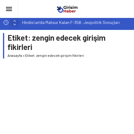
Hindistan’da Mahsur Kalan F-35B: Jeopolitik Sonuçları
Yapay Zeka Destekli Asistanlar: Elon Musk’tan Romantik Bir
Etiket:
zengin edecek girişim
Hamle mi?
fikirleri
Girişimcilik ve Yaşam Tarzı: Şehir Değişiminin Nedenleri ve
Etkileri
Anasayfa
»
Etiket: zengin edecek girişim fikirleri
YZ ile Tüketici Girişimciliği: Yeni Sosyal Bağlantılar
Girişimciler İçin MYK Belgeli Personel İstihdamı Neden Artık
Bir Tercih Değil, Zorunluluk?