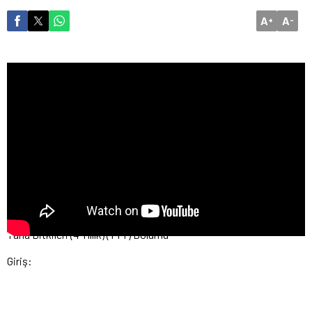
A
A
+
-
Tarla Bitkileri (4 Yıllık) (TYT) Bölümü
Giriş: