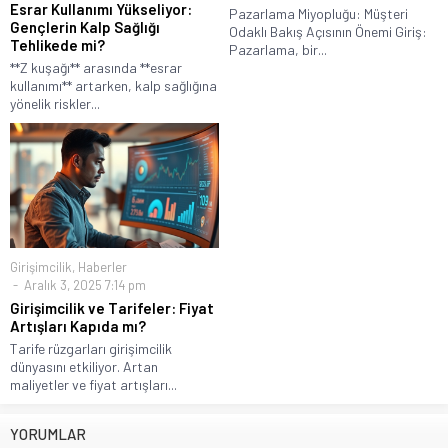
Esrar Kullanımı Yükseliyor:
Pazarlama Miyopluğu: Müşteri
Gençlerin Kalp Sağlığı
Odaklı Bakış Açısının Önemi Giriş:
Tehlikede mi?
Pazarlama, bir...
**Z kuşağı** arasında **esrar
kullanımı** artarken, kalp sağlığına
yönelik riskler...
Girişimcilik
,
Haberler
Aralık 3, 2025 7:14 pm
Girişimcilik ve Tarifeler: Fiyat
Artışları Kapıda mı?
Tarife rüzgarları girişimcilik
dünyasını etkiliyor. Artan
maliyetler ve fiyat artışları...
YORUMLAR