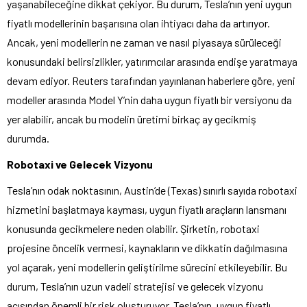
yaşanabileceğine dikkat çekiyor. Bu durum, Tesla’nın yeni uygun
fiyatlı modellerinin başarısına olan ihtiyacı daha da artırıyor.
Ancak, yeni modellerin ne zaman ve nasıl piyasaya sürüleceği
konusundaki belirsizlikler, yatırımcılar arasında endişe yaratmaya
devam ediyor. Reuters tarafından yayınlanan haberlere göre, yeni
modeller arasında Model Y’nin daha uygun fiyatlı bir versiyonu da
yer alabilir, ancak bu modelin üretimi birkaç ay gecikmiş
durumda.
Robotaxi ve Gelecek Vizyonu
Tesla’nın odak noktasının, Austin’de (Texas) sınırlı sayıda robotaxi
hizmetini başlatmaya kayması, uygun fiyatlı araçların lansmanı
konusunda gecikmelere neden olabilir. Şirketin, robotaxi
projesine öncelik vermesi, kaynakların ve dikkatin dağılmasına
yol açarak, yeni modellerin geliştirilme sürecini etkileyebilir. Bu
durum, Tesla’nın uzun vadeli stratejisi ve gelecek vizyonu
açısından önemli bir risk oluşturuyor. Tesla’nın, uygun fiyatlı