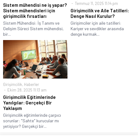
Temmuz 11, 2025 11:14 pm
Sistem mühendisi ne iş yapar?
Sistem mühendisleri için
Girişimcilik ve Aile Tatilleri:
girişimcilik fırsatları
Denge Nasıl Kurulur?
Sistem Mühendisi: İş Tanımı ve
Girişimciler için aile tatilleri:
Gelişim Süreci Sistem mühendisi,
Kariyer ve sevdikler arasında
bir...
denge kurmak...
Girişimcilik
,
Haberler
Ekim 28, 2025 11:13 am
Girişimcilik Eğitimlerinde
Yanılgılar: Gerçekçi Bir
Yaklaşım
Girişimcilik eğitimlerinde çarpıcı
sorunlar: "Sahte" kurucular mı
yetişiyor? Gerçekçi bir...