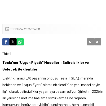
TEMMUZ 4, 2025 7:14 PM
A
A
+
-
“`html
Tesla’nın “Uygun Fiyatlı” Modelleri: Belirsizlikler ve
Gelecek Beklentileri
Elektrikli araç (EV) pazarının öncüsü Tesla (TSLA), merakla
beklenen ve “uygun fiyatlı” olarak nitelendirilen yeni modelleriyle
ilgili olarak belirsizlikler yaşamaya devam ediyor. Şirketin, 2025’in
ilk yarısında üretime başlama sözü vermesine rağmen,
kamuoyuna henüz detaylı bilgi sunulmaması, hem otomobil