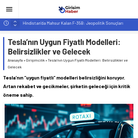
Hindistan’da Mahsur Kalan F-35B: Jeopolitik Sonuçları
Yapay Zeka Destekli Asistanlar: Elon Musk’tan Romantik Bir
Hamle mi?
Tesla’nın Uygun Fiyatlı Modelleri:
Girişimcilik ve Yaşam Tarzı: Şehir Değişiminin Nedenleri ve
Etkileri
Belirsizlikler ve Gelecek
YZ ile Tüketici Girişimciliği: Yeni Sosyal Bağlantılar
Anasayfa
»
Girişimcilik
»
Tesla’nın Uygun Fiyatlı Modelleri: Belirsizlikler ve
Girişimciler İçin MYK Belgeli Personel İstihdamı Neden Artık
Gelecek
Bir Tercih Değil, Zorunluluk?
Tesla’nın “uygun fiyatlı” modelleri belirsizliğini koruyor.
Artan rekabet ve gecikmeler, şirketin geleceği için kritik
öneme sahip.