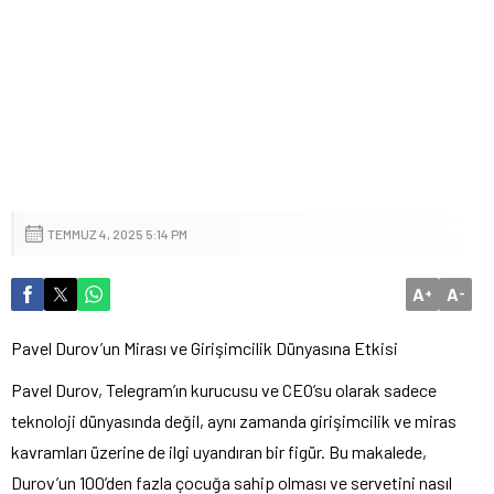
TEMMUZ 4, 2025 5:14 PM
A
A
+
-
Pavel Durov’un Mirası ve Girişimcilik Dünyasına Etkisi
Pavel Durov, Telegram’ın kurucusu ve CEO’su olarak sadece
teknoloji dünyasında değil, aynı zamanda girişimcilik ve miras
kavramları üzerine de ilgi uyandıran bir figür. Bu makalede,
Durov’un 100’den fazla çocuğa sahip olması ve servetini nasıl