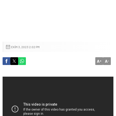
EKIM 3, 2023 2:02 PM
A
A
+
-