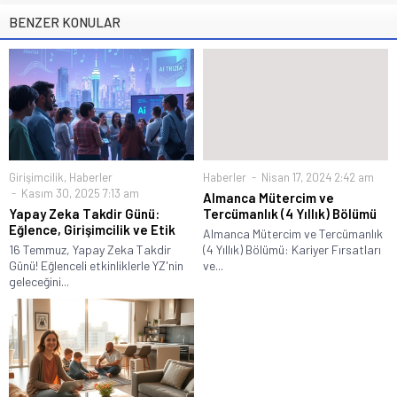
BENZER KONULAR
Girişimcilik
,
Haberler
Haberler
Nisan 17, 2024 2:42 am
Kasım 30, 2025 7:13 am
Almanca Mütercim ve
Yapay Zeka Takdir Günü:
Tercümanlık (4 Yıllık) Bölümü
Eğlence, Girişimcilik ve Etik
Almanca Mütercim ve Tercümanlık
16 Temmuz, Yapay Zeka Takdir
(4 Yıllık) Bölümü: Kariyer Fırsatları
Günü! Eğlenceli etkinliklerle YZ'nin
ve...
geleceğini...