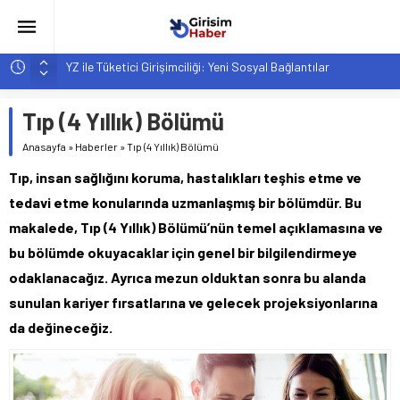
YZ ile Tüketici Girişimciliği: Yeni Sosyal Bağlantılar
Girişimciler İçin MYK Belgeli Personel İstihdamı Neden Artık
Bir Tercih Değil, Zorunluluk?
Tıp (4 Yıllık) Bölümü
Hindistan’da Mahsur Kalan F-35B: Jeopolitik Sonuçları
Anasayfa
»
Haberler
»
Tıp (4 Yıllık) Bölümü
Yapay Zeka Destekli Asistanlar: Elon Musk’tan Romantik Bir
Tıp, insan sağlığını koruma, hastalıkları teşhis etme ve
Hamle mi?
tedavi etme konularında uzmanlaşmış bir bölümdür. Bu
Girişimcilik ve Yaşam Tarzı: Şehir Değişiminin Nedenleri ve
makalede, Tıp (4 Yıllık) Bölümü’nün temel açıklamasına ve
Etkileri
bu bölümde okuyacaklar için genel bir bilgilendirmeye
odaklanacağız. Ayrıca mezun olduktan sonra bu alanda
sunulan kariyer fırsatlarına ve gelecek projeksiyonlarına
da değineceğiz.