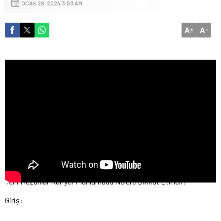
OCAK 28, 2024 3:03 AM
A
A
+
-
Yeni Mezunlar Kariyer Planlamada Nelere Dikkat Etmeli?
Giriş: