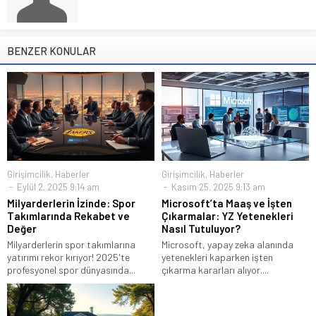
BENZER KONULAR
Girişimcilik
,
Haberler
Girişimcilik
,
Haberler
Eylül 2, 2025 9:14 am
Kasım 25, 2025 9:13 am
Milyarderlerin İzinde: Spor
Microsoft’ta Maaş ve İşten
Takımlarında Rekabet ve
Çıkarmalar: YZ Yetenekleri
Değer
Nasıl Tutuluyor?
Milyarderlerin spor takımlarına
Microsoft, yapay zeka alanında
yatırımı rekor kırıyor! 2025'te
yetenekleri kaparken işten
profesyonel spor dünyasında...
çıkarma kararları alıyor....