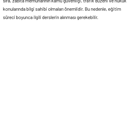
sıra, zabıta memurlarının kamu güvenliği, trafik düzeni ve hukuk
konularında bilgi sahibi olmaları önemlidir. Bu nedenle, eğitim
süreci boyunca ilgili derslerin alınması gerekebilir.