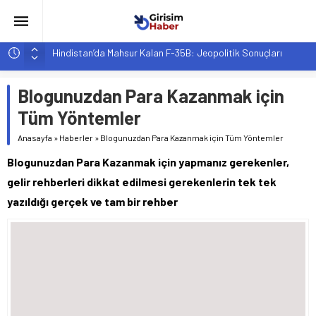
Hindistan’da Mahsur Kalan F-35B: Jeopolitik Sonuçları
Yapay Zeka Destekli Asistanlar: Elon Musk’tan Romantik Bir
Hamle mi?
Blogunuzdan Para Kazanmak için
Girişimcilik ve Yaşam Tarzı: Şehir Değişiminin Nedenleri ve
Tüm Yöntemler
Etkileri
Anasayfa
»
Haberler
»
Blogunuzdan Para Kazanmak için Tüm Yöntemler
YZ ile Tüketici Girişimciliği: Yeni Sosyal Bağlantılar
Blogunuzdan Para Kazanmak için yapmanız gerekenler,
Girişimciler İçin MYK Belgeli Personel İstihdamı Neden Artık
Bir Tercih Değil, Zorunluluk?
gelir rehberleri dikkat edilmesi gerekenlerin tek tek
yazıldığı gerçek ve tam bir rehber