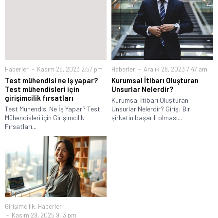
Haberler
Kasım 25, 2023 2:57 pm
Haberler
Aralık 28, 2023 7:47 am
Test mühendisi ne iş yapar?
Kurumsal İtibarı Oluşturan
Test mühendisleri için
Unsurlar Nelerdir?
girişimcilik fırsatları
Kurumsal İtibarı Oluşturan
Test Mühendisi Ne İş Yapar? Test
Unsurlar Nelerdir? Giriş: Bir
Mühendisleri için Girişimcilik
şirketin başarılı olması...
Fırsatları...
Girişimcilik
,
Haberler
Kasım 29, 2025 9:13 pm