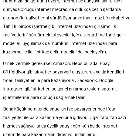
Hepimizin de gördüğü üzere, internet de dünyaya dahil. Tüm
dünyada olduğu internet mecrası da oldukça çetin şartlarda
ekonomik faaliyetlerini sürdürüyorlar ve inanılmaz bir rekabet var.
Tabii ki birçok işletme gibi internet üzerinden girişimcilik
faaliyetlerini sürdürmek isteyenler için alternatif ve farklı gelir
modelleri uygulamak da mümkün. İnternet üzerinden para
kazanma ile ilgili birkaç gelir modelini de inceleyelim.
Örnek vermek gerekirse; Amazon, Hepsiburada, Ebay,
Gittigidiyor gibi şirketler pazaryeri oluşturarak ya da kendileri
ticari faaliyetler ile para kazanıyorlar. Facebook, Google,
Instagram gibi şirketler ise genel anlamda reklam satarak
işletmelerine para dönüşü sağlamaktalar.
Daha küçük perakende satıcıları ise pazaryerlerinde ticari
faaliyetler ile para kazanma yoluna gidiyor. Diğer taraftan bazı
hizmet sağlayıcılar da üyelik satışı mümkün bu de internet
üzerinde para kazanmanın diğer yolundan birisi.