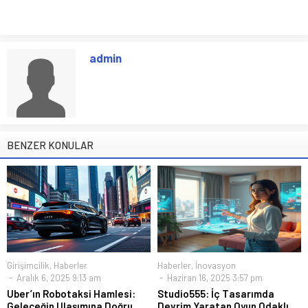
admin
BENZER KONULAR
Girişimcilik
,
Haberler
Haberler
,
İnovasyon
Aralık 6, 2025 9:13 am
Haziran 16, 2025 3:57 pm
Uber’ın Robotaksi Hamlesi:
Studio555: İç Tasarımda
Geleceğin Ulaşımına Doğru
Devrim Yaratan Oyun Odaklı