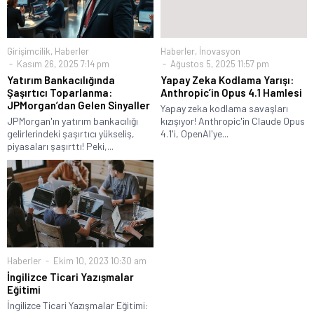
Girişimcilik
,
Haberler
Haberler
,
İnovasyon
Kasım 26, 2025 7:14 pm
Ağustos 5, 2025 11:57 pm
Yatırım Bankacılığında
Yapay Zeka Kodlama Yarışı:
Şaşırtıcı Toparlanma:
Anthropic’in Opus 4.1 Hamlesi
JPMorgan’dan Gelen Sinyaller
Yapay zeka kodlama savaşları
JPMorgan'ın yatırım bankacılığı
kızışıyor! Anthropic'in Claude Opus
gelirlerindeki şaşırtıcı yükseliş,
4.1'i, OpenAI'ye...
piyasaları şaşırttı! Peki,...
Haberler
Ekim 10, 2023 10:30 am
İngilizce Ticari Yazışmalar
Eğitimi
İngilizce Ticari Yazışmalar Eğitimi: