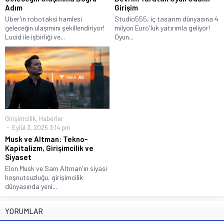
Adım
Girişim
Uber'ın robotaksi hamlesi
Studio555, iç tasarım dünyasına 4
geleceğin ulaşımını şekillendiriyor!
milyon Euro'luk yatırımla geliyor!
Lucid ile işbirliği ve...
Oyun...
Girişimcilik
,
Haberler
Eylül 3, 2025 3:14 pm
Musk ve Altman: Tekno-
Kapitalizm, Girişimcilik ve
Siyaset
Elon Musk ve Sam Altman'ın siyasi
hoşnutsuzluğu, girişimcilik
dünyasında yeni...
YORUMLAR