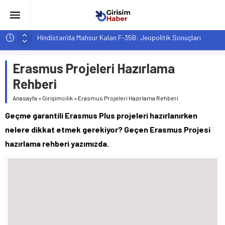
Hindistan’da Mahsur Kalan F-35B: Jeopolitik Sonuçları
Yapay Zeka Destekli Asistanlar: Elon Musk’tan Romantik Bir
Hamle mi?
Erasmus Projeleri Hazırlama
Girişimcilik ve Yaşam Tarzı: Şehir Değişiminin Nedenleri ve
Rehberi
Etkileri
Anasayfa
»
Girişimcilik
»
Erasmus Projeleri Hazırlama Rehberi
YZ ile Tüketici Girişimciliği: Yeni Sosyal Bağlantılar
Geçme garantili Erasmus Plus projeleri hazırlanırken
Girişimciler İçin MYK Belgeli Personel İstihdamı Neden Artık
Bir Tercih Değil, Zorunluluk?
nelere dikkat etmek gerekiyor? Geçen Erasmus Projesi
hazırlama rehberi yazımızda.