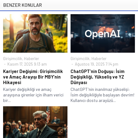
BENZER KONULAR
Girişimcilik
,
Haberler
Girişimcilik
,
Haberler
Kasım 17, 2025 9:13 am
Ağustos 19, 2025 7:14 pm
Kariyer Değişimi: Girişimcilik
ChatGPT’nin Doğuşu: İsim
ve Amaç Arayışı Bir MBY’nin
Değişikliği, Yükseliş ve YZ
Hikayesi
Dünyası
Kariyer değişikliği ve amaç
ChatGPT'nin inanılmaz yükselişi:
arayışına girenler için ilham verici
İsim değişikliğiyle başlayan devrim!
bir...
Kullanıcı dostu arayüzü...