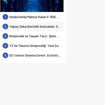
1
Hindistan’da Mahsur Kalan F-35B: Jeopolitik Sonuçları
2
Yapay Zeka Destekli Asistanlar: Elon Musk’tan Romantik Bir Hamle mi?
3
Girişimcilik ve Yaşam Tarzı: Şehir Değişiminin Nedenleri ve Etkileri
4
YZ ile Tüketici Girişimciliği: Yeni Sosyal Bağlantılar
5
DC Comics Sinema Evreni: En Kötülerden En İyilerine Bir Bakış