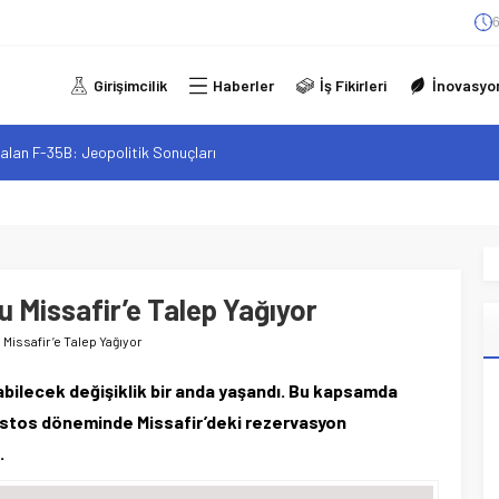
6
Girişimcilik
Haberler
İş Fikirleri
İnovasyo
alan F-35B: Jeopolitik Sonuçları
sistanlar: Elon Musk’tan Romantik Bir Hamle mi?
arzı: Şehir Değişiminin Nedenleri ve Etkileri
iliği: Yeni Sosyal Bağlantılar
elgeli Personel İstihdamı Neden Artık Bir Tercih Değil, Zorunluluk?
 Missafir’e Talep Yağıyor
 Missafir’e Talep Yağıyor
şabilecek değişiklik bir anda yaşandı. Bu kapsamda
ustos döneminde Missafir’deki rezervasyon
.