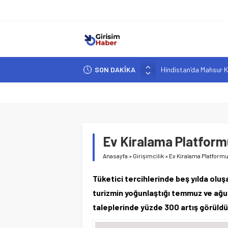
SON DAKİKA
Hindistan’da Mahsur K
Yapay Zeka Destekli A
Girişimcilik ve Yaşam T
YZ ile Tüketici Girişimc
Girişimciler İçin MYK B
Ev Kiralama Platformu
Anasayfa
»
Girişimcilik
»
Ev Kiralama Platformu
Tüketici tercihlerinde beş yılda olu
turizmin yoğunlaştığı temmuz ve ağ
taleplerinde yüzde 300 artış görüldü