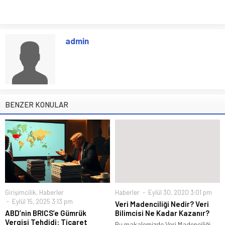
admin
BENZER KONULAR
Girişimcilik
,
Haberler
Haberler
Eylül 30, 2020 3:01 pm
Eylül 15, 2025 3:13 pm
Veri Madenciliği Nedir? Veri
ABD’nin BRICS’e Gümrük
Bilimcisi Ne Kadar Kazanır?
Vergisi Tehdidi: Ticaret
Bu makalemizde Veri Madenciliği