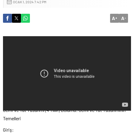
OCAK 1, 2024 7:42 PM
A
A
+
-
Gemi ve Yat Tasarımı (4 Yıllık) Bölümü: Gemi ve Yat Tasarımının
Temelleri
Giriş: