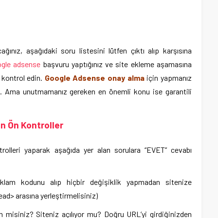
ınız, aşağıdaki soru listesini lütfen çıktı alıp karşısına
gle adsense
başvuru yaptığınız ve site ekleme aşamasına
 kontrol edin.
Google Adsense onay alma
için yapmanız
lim. Ama unutmamanız gereken en önemli konu ise garantili
n Ön Kontroller
rolleri yaparak aşağıda yer alan sorulara “EVET” cevabı
klam kodunu alıp hiçbir değişiklik yapmadan sitenize
ead> arasına yerleştirmelisiniz)
 misiniz? Siteniz açılıyor mu? Doğru URL’yi girdiğinizden