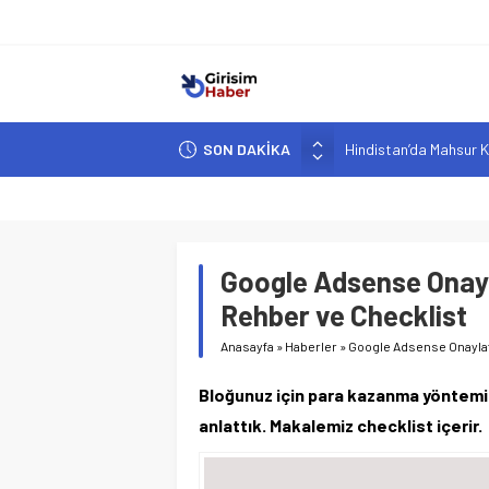
SON DAKİKA
Hindistan’da Mahsur K
Yapay Zeka Destekli A
Girişimcilik ve Yaşam T
YZ ile Tüketici Girişimc
Google Adsense Onay
Girişimciler İçin MYK B
Rehber ve Checklist
Anasayfa
»
Haberler
»
Google Adsense Onayla
Bloğunuz için para kazanma yöntemi
anlattık. Makalemiz checklist içerir.