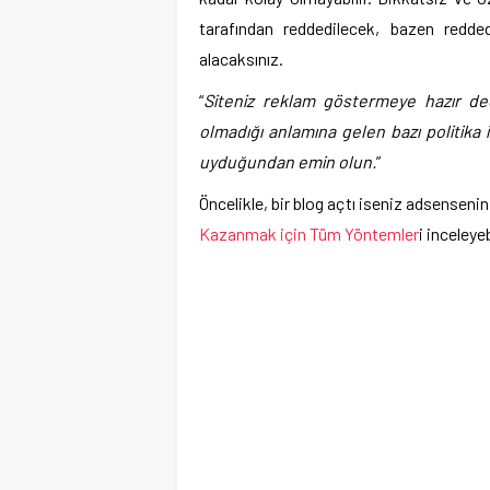
tarafından reddedilecek, bazen redded
alacaksınız.
“
Siteniz reklam göstermeye hazır değ
olmadığı anlamına gelen bazı politika i
uyduğundan emin olun.
”
Öncelikle, bir blog açtı iseniz adsensen
Kazanmak için Tüm Yöntemler
i inceleyeb