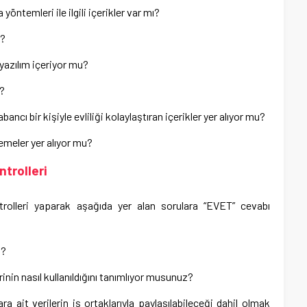
yöntemleri ile ilgili içerikler var mı?
u?
azılım içeriyor mu?
u?
abancı bir kişiyle evliliği kolaylaştıran içerikler yer alıyor mu?
zemeler yer alıyor mu?
ntrolleri
rolleri yaparak aşağıda yer alan sorulara “EVET” cevabı
ı?
lerinin nasıl kullanıldığını tanımlıyor musunuz?
ara ait verilerin iş ortaklarıyla paylaşılabileceği dahil olmak