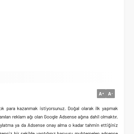
A
A
+
-
rtık para kazanmak istiyorsunuz. Doğal olarak ilk yapmak
lanılan reklam ağı olan Google Adsense ağına dahil olmaktır.
ylatma ya da Adsense onay alma o kadar tahmin ettiğiniz
özensiz bir şekilde yaptığınız başvuru muhtemelen adsense