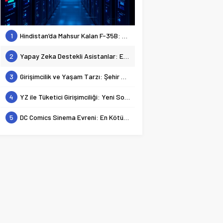
1
Hindistan’da Mahsur Kalan F-35B: Jeopolitik Sonuçları
2
Yapay Zeka Destekli Asistanlar: Elon Musk’tan Romantik Bir Hamle mi?
3
Girişimcilik ve Yaşam Tarzı: Şehir Değişiminin Nedenleri ve Etkileri
4
YZ ile Tüketici Girişimciliği: Yeni Sosyal Bağlantılar
5
DC Comics Sinema Evreni: En Kötülerden En İyilerine Bir Bakış