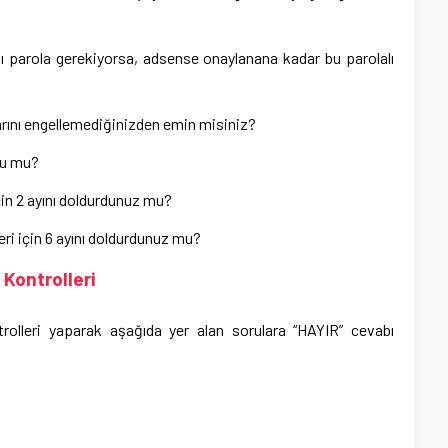
 adı parola gerekiyorsa, adsense onaylanana kadar bu parolalı
rını engellemediğinizden emin misiniz?
mlu mu?
çin 2 ayını doldurdunuz mu?
eri için 6 ayını doldurdunuz mu?
 Kontrolleri
olleri yaparak aşağıda yer alan sorulara “HAYIR” cevabı