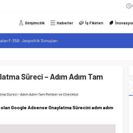
6
Girişimcilik
Haberler
İş Fikirleri
İnovasyo
alan F-35B: Jeopolitik Sonuçları
sistanlar: Elon Musk’tan Romantik Bir Hamle mi?
arzı: Şehir Değişiminin Nedenleri ve Etkileri
iliği: Yeni Sosyal Bağlantılar
latma Süreci – Adım Adım Tam
elgeli Personel İstihdamı Neden Artık Bir Tercih Değil, Zorunluluk?
tma Süreci – Adım Adım Tam Rehber ve Checklist
 olan Google Adsense Onaylatma Sürecini adım adım