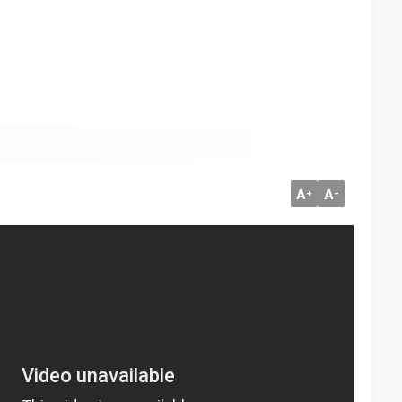
A
A
+
-