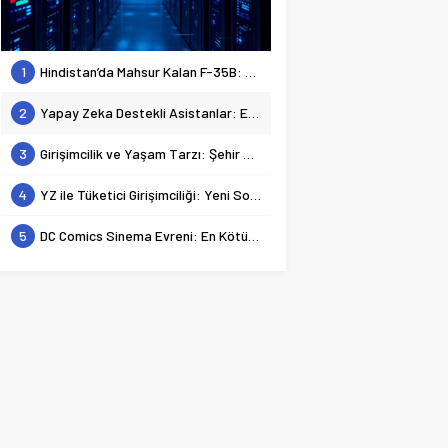
1
Hindistan’da Mahsur Kalan F-35B: Jeopolitik Sonuçları
2
Yapay Zeka Destekli Asistanlar: Elon Musk’tan Romantik Bir Hamle mi?
3
Girişimcilik ve Yaşam Tarzı: Şehir Değişiminin Nedenleri ve Etkileri
4
YZ ile Tüketici Girişimciliği: Yeni Sosyal Bağlantılar
5
DC Comics Sinema Evreni: En Kötülerden En İyilerine Bir Bakış