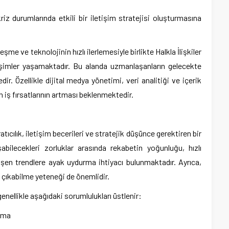
riz durumlarında etkili bir iletişim stratejisi oluşturmasına
eşme ve teknolojinin hızlı ilerlemesiyle birlikte Halkla İlişkiler
şimler yaşamaktadır. Bu alanda uzmanlaşanların gelecekte
r. Özellikle dijital medya yönetimi, veri analitiği ve içerik
n iş fırsatlarının artması beklenmektedir.
atıcılık, iletişim becerileri ve stratejik düşünce gerektiren bir
abilecekleri zorluklar arasında rekabetin yoğunluğu, hızlı
şen trendlere ayak uydurma ihtiyacı bulunmaktadır. Ayrıca,
a çıkabilme yeteneği de önemlidir.
genellikle aşağıdaki sorumlulukları üstlenir:
lama