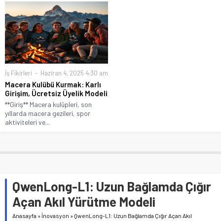
İş Fikirleri
Haziran 4, 2025 4:30 am
Macera Kulübü Kurmak: Karlı
Girişim, Ücretsiz Üyelik Modeli
**Giriş** Macera kulüpleri, son
yıllarda macera gezileri, spor
aktiviteleri ve...
QwenLong-L1: Uzun Bağlamda Çığır
Açan Akıl Yürütme Modeli
Anasayfa
»
İnovasyon
»
QwenLong-L1: Uzun Bağlamda Çığır Açan Akıl