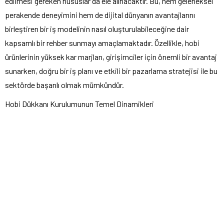
edilmesi gereken hususlar da ele alınacaktır. Bu, hem geleneksel
perakende deneyimini hem de dijital dünyanın avantajlarını
birleştiren bir iş modelinin nasıl oluşturulabileceğine dair
kapsamlı bir rehber sunmayı amaçlamaktadır. Özellikle, hobi
ürünlerinin yüksek kar marjları, girişimciler için önemli bir avantaj
sunarken, doğru bir iş planı ve etkili bir pazarlama stratejisi ile bu
sektörde başarılı olmak mümkündür.
Hobi Dükkanı Kurulumunun Temel Dinamikleri