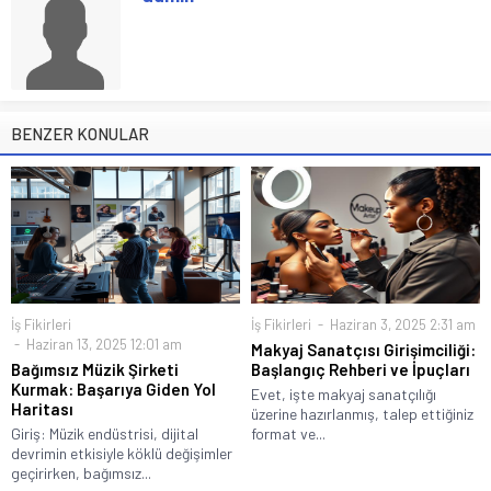
BENZER KONULAR
İş Fikirleri
İş Fikirleri
Haziran 3, 2025 2:31 am
Haziran 13, 2025 12:01 am
Makyaj Sanatçısı Girişimciliği:
Bağımsız Müzik Şirketi
Başlangıç Rehberi ve İpuçları
Kurmak: Başarıya Giden Yol
Evet, işte makyaj sanatçılığı
Haritası
üzerine hazırlanmış, talep ettiğiniz
Giriş: Müzik endüstrisi, dijital
format ve...
devrimin etkisiyle köklü değişimler
geçirirken, bağımsız...