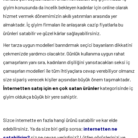
giyim konusunda da incelik bekleyen kadınlar için online olarak
hizmet vermek dönemimizin akıllı yatırımları arasında yer
almaktadır. İç giyim firmaları ile anlaşarak cazip fiyatlarla bu
ürünleri satabilir ve güzel kârlar sağlayabilirsiniz.
Her tarza uygun modelleri barındırmak seçici bayanların dikkatini
çekmenizde yardımcı olacaktır. Günlük kullanıma uygun rahat
çamaşırların yanı sıra, kadınların dişiliğini yansıtacakları seksi iç
çamaşırları modelleri ile tüm ihtiyaçlara cevap verebiliyor olmanız
size sipariş verecek kişiler açısından büyük önem taşımaktadır
.
İnternetten satış için en çok satan
ürünler
kategorisinde iç
giyim oldukça büyük bir yere sahiptir.
Sizce internette en fazla hangi ürünü satabilir ve kar elde
edebilirsiniz. Ya da size biri gelip sorsa;
internetten ne
satabilirim?
siz ne cevap verirdiniz? Lütfen görüşlerinizi ve