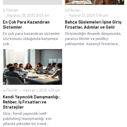
İş Fikirleri
İş Fikirleri
Ağustos 28, 2020 9:03 am
Haziran 12, 2025 7:45 pm
En Çok Para Kazandıran
Bahçe Süslemeleri İşine Giriş:
Sistemler
Fırsatlar, Adımlar ve Gelir
En çok para kazandıran sistemler
Girişimciliğin dinamik dünyasında,
söz konusu olduğunda karşımıza
yaratıcı fikirler ve yenilikçi
çok...
yaklaşımlar, kazançlı fırsatlara...
İş Fikirleri
Haziran 1, 2025 4:31 am
Kendi Yayıncılık Danışmanlığı:
Rehber, İş Fırsatları ve
Stratejiler
Giriş: Kendi yayıncılık (self-
publishing) danışmanlığı, son
yıllarda yükselen bir trend...