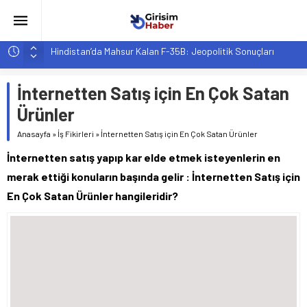
Hindistan’da Mahsur Kalan F-35B: Jeopolitik Sonuçları
Yapay Zeka Destekli Asistanlar: Elon Musk’tan Romantik Bir
Hamle mi?
İnternetten Satış için En Çok Satan
Girişimcilik ve Yaşam Tarzı: Şehir Değişiminin Nedenleri ve
Ürünler
Etkileri
Anasayfa
»
İş Fikirleri
»
İnternetten Satış için En Çok Satan Ürünler
YZ ile Tüketici Girişimciliği: Yeni Sosyal Bağlantılar
İnternetten satış yapıp kar elde etmek isteyenlerin en
Girişimciler İçin MYK Belgeli Personel İstihdamı Neden Artık
Bir Tercih Değil, Zorunluluk?
merak ettiği konuların başında gelir : İnternetten Satış için
En Çok Satan Ürünler hangileridir?