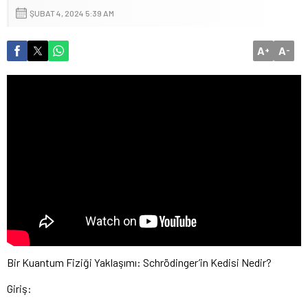
ŞUBAT 4, 2024 5:39 AM
A
A
+
-
Bir Kuantum Fiziği Yaklaşımı: Schrödinger’in Kedisi Nedir?
Giriş: