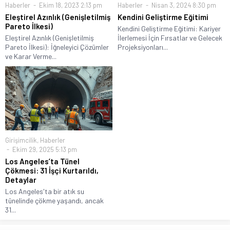
Haberler
Ekim 18, 2023 2:13 pm
Haberler
Nisan 3, 2024 8:30 pm
Eleştirel Azınlık (Genişletilmiş
Kendini Geliştirme Eğitimi
Pareto İlkesi)
Kendini Geliştirme Eğitimi: Kariyer
Eleştirel Azınlık (Genişletilmiş
İlerlemesi İçin Fırsatlar ve Gelecek
Pareto İlkesi): İğneleyici Çözümler
Projeksiyonları...
ve Karar Verme...
Girişimcilik
,
Haberler
Ekim 29, 2025 5:13 pm
Los Angeles’ta Tünel
Çökmesi: 31 İşçi Kurtarıldı,
Detaylar
Los Angeles'ta bir atık su
tünelinde çökme yaşandı, ancak
31...