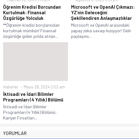
Öğrenim Kredisi Borcundan
Microsoft ve OpenAI Çıkmazı:
Kurtulmak: Finansal
YZ’nin Geleceğini
Özgürlüğe Yolculuk
Şekillendiren Anlaşmazlıklar
**Öğrenim kredisi borçlarından
Microsoft ve OpenAI arasındaki
kurtulmak mümkün! Finansal
yapay zeka savaşı kızışıyor! Gelir
özgürlüğe giden yolda atılan...
paylaşımı...
Haberler
Mayıs 28, 2024 2:02 am
İktisadi ve İdari Bilimler
Programları (4 Yıllık) Bölümü
İktisadi ve İdari Bilimler
Programları (4 Yıllık) Bölümü:
Kariyer Fırsatları...
YORUMLAR