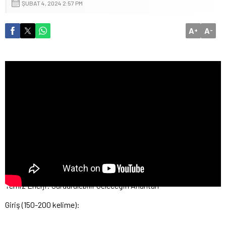
ŞUBAT 4, 2024 2:57 PM
A
A
+
-
Temiz Enerji: Sürdürülebilir Geleceğin Anahtarı
Giriş (150-200 kelime):