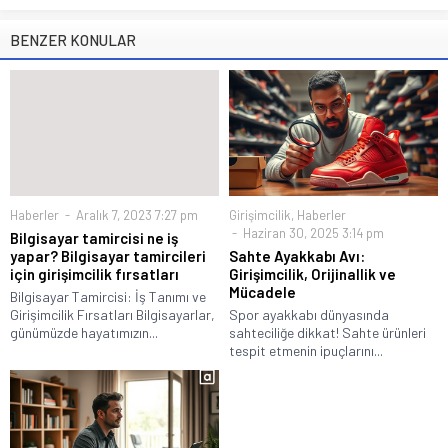
BENZER KONULAR
Haberler
Aralık 7, 2023 7:27 pm
Girişimcilik
,
Haberler
Haziran 30, 2025 3:14 pm
Bilgisayar tamircisi ne iş
yapar? Bilgisayar tamircileri
Sahte Ayakkabı Avı:
için girişimcilik fırsatları
Girişimcilik, Orijinallik ve
Mücadele
Bilgisayar Tamircisi: İş Tanımı ve
Girişimcilik Fırsatları Bilgisayarlar,
Spor ayakkabı dünyasında
günümüzde hayatımızın...
sahteciliğe dikkat! Sahte ürünleri
tespit etmenin ipuçlarını...