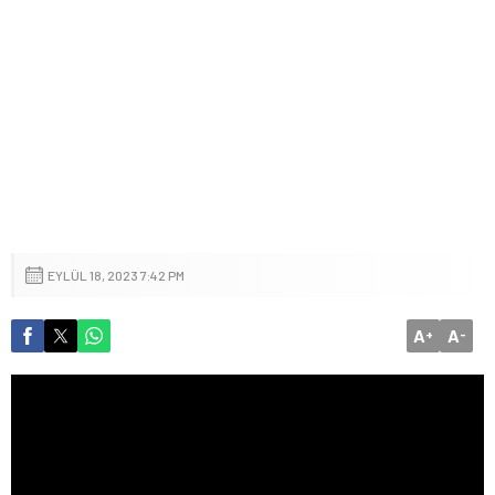
EYLÜL 18, 2023 7:42 PM
A
A
+
-