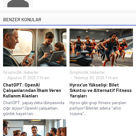
BENZER KONULAR
Girişimcilik
,
Haberler
Girişimcilik
,
Haberler
Ağustos 17, 2025 7:14 am
Temmuz 30, 2025 7:14 am
ChatGPT: OpenAI
Hyrox’un Yükselişi: Bilet
Çalışanlarından İlham Veren
Sıkıntısı ve Alternatif Fitness
Kullanım Alanları
Yarışları
ChatGPT, yapay zeka dünyasında
Hyrox gibi grup fitness yarışları
çığır açıyor! OpenAI çalışanları,
patlıyor! Biletler adeta "altın
günlük hayattan...
tozuna"...