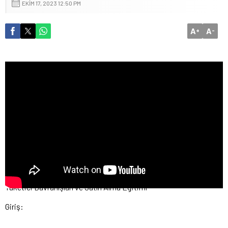
EKIM 17, 2023 12:50 PM
A
A
+
-
Tüketici Davranışları ve Satın Alma Eğitimi
Giriş: