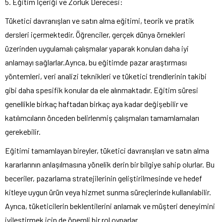
5. Eğitim İçeriği ve Zorluk Derecesi:
Tüketici davranışları ve satın alma eğitimi, teorik ve pratik
dersleri içermektedir. Öğrenciler, gerçek dünya örnekleri
üzerinden uygulamalı çalışmalar yaparak konuları daha iyi
anlamayı sağlarlar.Ayrıca, bu eğitimde pazar araştırması
yöntemleri, veri analizi teknikleri ve tüketici trendlerinin takibi
gibi daha spesifik konular da ele alınmaktadır. Eğitim süresi
genellikle birkaç haftadan birkaç aya kadar değişebilir ve
katılımcıların önceden belirlenmiş çalışmaları tamamlamaları
gerekebilir.
Eğitimi tamamlayan bireyler, tüketici davranışları ve satın alma
kararlarının anlaşılmasına yönelik derin bir bilgiye sahip olurlar. Bu
beceriler, pazarlama stratejilerinin geliştirilmesinde ve hedef
kitleye uygun ürün veya hizmet sunma süreçlerinde kullanılabilir.
Ayrıca, tüketicilerin beklentilerini anlamak ve müşteri deneyimini
iyileştirmek için de önemli bir rol oynarlar.