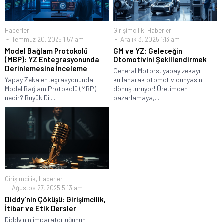
Haberler
Girişimcilik
,
Haberler
Temmuz 20, 2025 1:57 am
Aralık 3, 2025 1:13 am
Model Bağlam Protokolü
GM ve YZ: Geleceğin
(MBP): YZ Entegrasyonunda
Otomotivini Şekillendirmek
Derinlemesine İnceleme
General Motors, yapay zekayı
Yapay Zeka entegrasyonunda
kullanarak otomotiv dünyasını
Model Bağlam Protokolü (MBP)
dönüştürüyor! Üretimden
nedir? Büyük Dil...
pazarlamaya,...
Girişimcilik
,
Haberler
Ağustos 27, 2025 5:13 am
Diddy’nin Çöküşü: Girişimcilik,
İtibar ve Etik Dersler
Diddy'nin imparatorluğunun