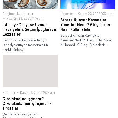
Girişimcilik
,
Haberler
Haberler
Kasım 27, 2023 1:32 pm
Haziran 29, 2025 11:14 pm
Stratejik İnsan Kaynakları
İstiridye Dünyası: Uzman
Yönetimi Nedir? Girişimciler
Tavsiyeleri, Seçim İpuçları ve
Nasıl Kullanabilir
Lezzetler
Stratejik İnsan Kaynakları
Deniz mahsulleri severler için
Yönetimi Nedir? Girişimciler Nasıl
istiridye dünyasına adım atın!
Kullanabilir? Giriş: Şirketlerin...
Farklı türler,...
Haberler
Kasım 8, 2023 12:27 am
Çikolatacı ne iş yapar?
Çikolatıclar için girişimcilik
fırsatları
Çikolatacı ne iş yapar?