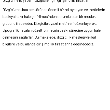
Dizgici ne iş yapar? Dizgiciler için girişimcilik fırsatları
Dizgici, matbaa sektöründe önemli bir rol oynayan ve metinlerin
baskıya hazır hale getirilmesinden sorumlu olan bir meslek
grubunu ifade eder. Dizgiciler, yazılı metinleri düzenleyerek,
tipografik hataları düzeltip, metnin baskı sürecine uygun hale
gelmesini sağlarlar. Bu makalede, dizgicilik mesleğiyle ilgili
bilgilere ve bu alanda girişimcilik fırsatlarına değineceğiz.