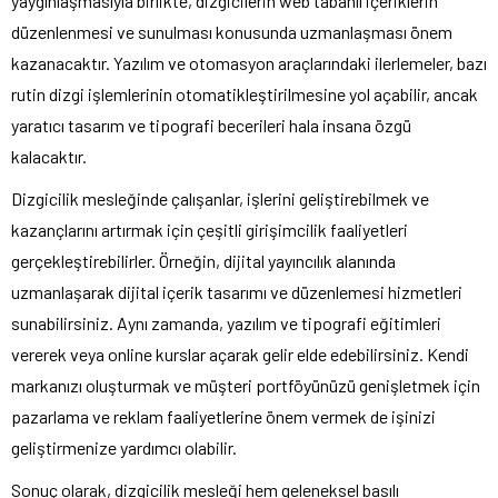
yaygınlaşmasıyla birlikte, dizgicilerin web tabanlı içeriklerin
düzenlenmesi ve sunulması konusunda uzmanlaşması önem
kazanacaktır. Yazılım ve otomasyon araçlarındaki ilerlemeler, bazı
rutin dizgi işlemlerinin otomatikleştirilmesine yol açabilir, ancak
yaratıcı tasarım ve tipografi becerileri hala insana özgü
kalacaktır.
Dizgicilik mesleğinde çalışanlar, işlerini geliştirebilmek ve
kazançlarını artırmak için çeşitli girişimcilik faaliyetleri
gerçekleştirebilirler. Örneğin, dijital yayıncılık alanında
uzmanlaşarak dijital içerik tasarımı ve düzenlemesi hizmetleri
sunabilirsiniz. Aynı zamanda, yazılım ve tipografi eğitimleri
vererek veya online kurslar açarak gelir elde edebilirsiniz. Kendi
markanızı oluşturmak ve müşteri portföyünüzü genişletmek için
pazarlama ve reklam faaliyetlerine önem vermek de işinizi
geliştirmenize yardımcı olabilir.
Sonuç olarak, dizgicilik mesleği hem geleneksel basılı