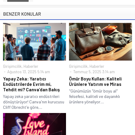
BENZER KONULAR
Girişimcilik
,
Haberler
Girişimcilik
,
Haberler
Ağustos 13, 2025 5:14 am
Temmuz 5, 2025 3:14 am
Yapay Zeka: Yaratıcı
Ömür Boyu Kullan: Kaliteli
Endüstrilerde Evrim mi,
Ürünlere Yatırım ve Miras
Tehdit mi? Canva’dan Bakış
"Günümüzün "ömür boyu al"
Yapay zeka yaratıcı endüstrileri
felsefesi, kaliteli ve dayanıklı
dönüştürüyor! Canva'nın kurucusu
ürünlere yöneliyor....
Cliff Obrecht'e göre,...