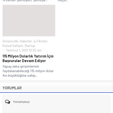
Girişimcilik
,
Haberler
,
İş Fikirleri
,
Kişisel Gelişim
,
Startup
Temmuz 1, 2021 10:30 am
115 Milyon Dolarlık Yatırım İçin
Başvurular Devam Ediyor
Yapay zeka girişimlerinin
faydalanabileceği 115 milyon dolar
fon büyüklüğüne sahip...
YORUMLAR