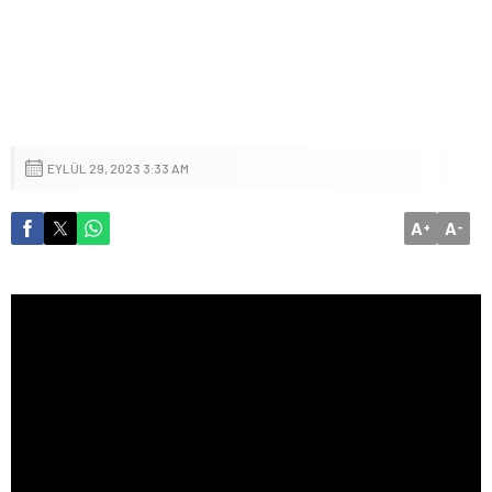
EYLÜL 29, 2023 3:33 AM
A
A
+
-