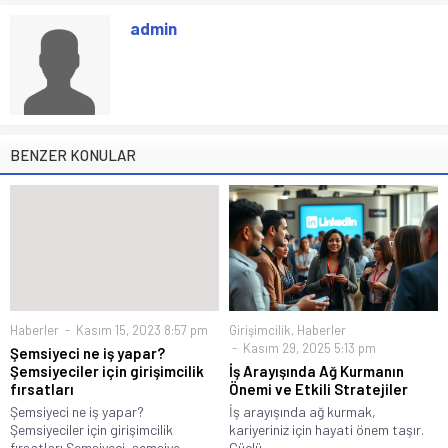
admin
BENZER KONULAR
Haberler
Kasım 15, 2023 8:57 pm
Girişimcilik
,
Haberler
Kasım 29, 2025 5:13 pm
Şemsiyeci ne iş yapar?
Şemsiyeciler için girişimcilik
İş Arayışında Ağ Kurmanın
fırsatları
Önemi ve Etkili Stratejiler
Şemsiyeci ne iş yapar?
İş arayışında ağ kurmak,
Şemsiyeciler için girişimcilik
kariyeriniz için hayati önem taşır.
fırsatları Şemsiyeci, şemsiye...
Güçlü...