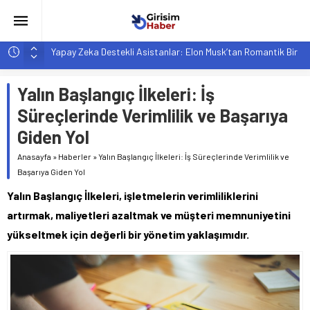
Yapay Zeka Destekli Asistanlar: Elon Musk’tan Romantik Bir
Hamle mi?
Girişimcilik ve Yaşam Tarzı: Şehir Değişiminin Nedenleri ve
Yalın Başlangıç İlkeleri: İş
Etkileri
Süreçlerinde Verimlilik ve Başarıya
YZ ile Tüketici Girişimciliği: Yeni Sosyal Bağlantılar
Giden Yol
Girişimciler İçin MYK Belgeli Personel İstihdamı Neden Artık
Bir Tercih Değil, Zorunluluk?
Anasayfa
»
Haberler
»
Yalın Başlangıç İlkeleri: İş Süreçlerinde Verimlilik ve
Başarıya Giden Yol
Hindistan’da Mahsur Kalan F-35B: Jeopolitik Sonuçları
Yalın Başlangıç İlkeleri, işletmelerin verimliliklerini
artırmak, maliyetleri azaltmak ve müşteri memnuniyetini
yükseltmek için değerli bir yönetim yaklaşımıdır.