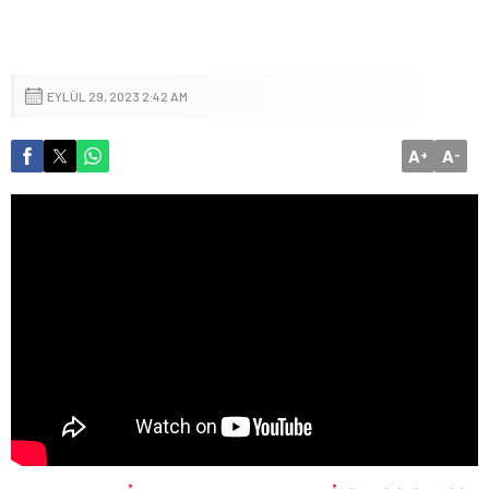
EYLÜL 29, 2023 2:42 AM
A
A
+
-