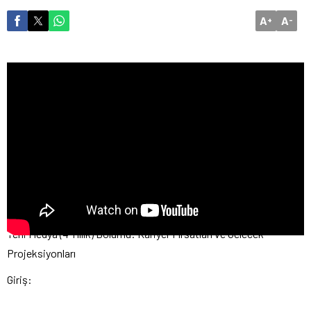
A
A
+
-
Yeni Medya (4 Yıllık) Bölümü: Kariyer Fırsatları ve Gelecek
Projeksiyonları
Giriş: