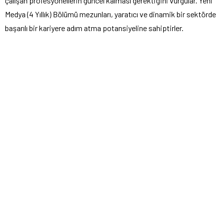
çalışan profesyonellerin güncel kalması gerektiğini vurgular. Yeni
Medya (4 Yıllık) Bölümü mezunları, yaratıcı ve dinamik bir sektörde
başarılı bir kariyere adım atma potansiyeline sahiptirler.