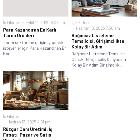
İş Fikirleri
Eylül 14, 2020 9:02 am
İş Fikirleri
Haziran 10, 2025 7:30 am
Para Kazandıran En Karlı
Tarım Ürünleri
Bağımsız Listeleme
Temsilcisi: Girişimcilikte
Tarım sektörüne girişim yapmak
Kolay Bir Adım
isteyenler için Para Kazandıran En
Karlı...
Bağımsız Listeleme Temsilcisi
Olmak: Girişimcilik Dünyasına
Kolay Bir Adım Girişimcilik...
İş Fikirleri
Haziran 13, 2025 4:01 pm
Rüzgar Çanı Üretimi: İş
Fırsatı, Pazar ve Satış