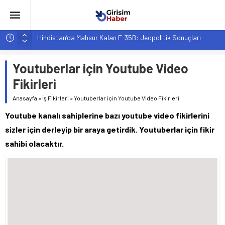
Hindistan’da Mahsur Kalan F-35B: Jeopolitik Sonuçları
Yapay Zeka Destekli Asistanlar: Elon Musk’tan Romantik Bir
Hamle mi?
Youtuberlar için Youtube Video
Girişimcilik ve Yaşam Tarzı: Şehir Değişiminin Nedenleri ve
Fikirleri
Etkileri
Anasayfa
»
İş Fikirleri
»
Youtuberlar için Youtube Video Fikirleri
YZ ile Tüketici Girişimciliği: Yeni Sosyal Bağlantılar
Youtube kanalı sahiplerine bazı youtube video fikirlerini
Girişimciler İçin MYK Belgeli Personel İstihdamı Neden Artık
Bir Tercih Değil, Zorunluluk?
sizler için derleyip bir araya getirdik. Youtuberlar için fikir
sahibi olacaktır.