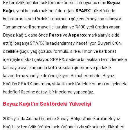
Ev temizlik ürünleri sektöründe önemli bir oyuncu olan
Beyaz
Kağıt
, yeni bulaşık makinesi deterjanı
SPARX
‘ı tüketicilerle
buluşturarak sektördeki konumunu güçlendirmeye hazırlanıyor.
Tamamen yerli sermaye ile kurulan ve %100 yerli üretim yapan
Beyaz Kağıt, daha önce
Peros
ve
Asperox
markalarıyla elde
ettiği başarıyı SPARX ile taçlandırmayı hedefliyor. Bu yeni ürün,
özellikle güçlü yağ çözücü formülü, sirke, limon ve karbonat
içeriğiyle dikkat çekiyor. SPARX, sadece bulaşıkları temizlemekle
kalmayıp aynı zamanda kötü kokuları giderme ve parlaklık
kazandırma vaadiyle de öne çıkıyor. Bu haberimizde, Beyaz
Kağıt’ın SPARX lansmanı, şirketin sektördeki konumu ve gelecek
hedefleri üzerine detaylı bir inceleme yapacağız.
Beyaz Kağıt’ın Sektördeki Yükselişi
2005 yılında Adana Organize Sanayi Bölgesi’nde kurulan Beyaz
Kağıt, ev temizlik ürünleri sektöründe hızla yükselerek dikkatleri