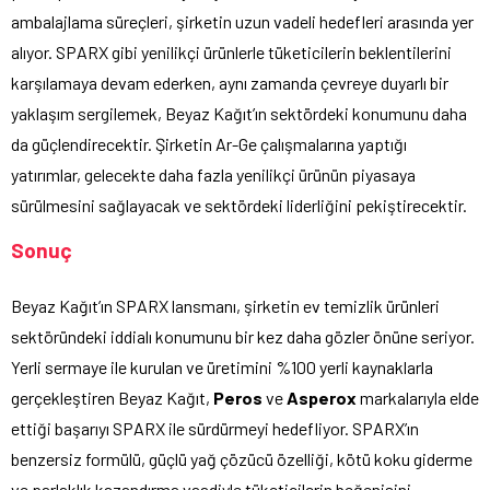
ambalajlama süreçleri, şirketin uzun vadeli hedefleri arasında yer
alıyor. SPARX gibi yenilikçi ürünlerle tüketicilerin beklentilerini
karşılamaya devam ederken, aynı zamanda çevreye duyarlı bir
yaklaşım sergilemek, Beyaz Kağıt’ın sektördeki konumunu daha
da güçlendirecektir. Şirketin Ar-Ge çalışmalarına yaptığı
yatırımlar, gelecekte daha fazla yenilikçi ürünün piyasaya
sürülmesini sağlayacak ve sektördeki liderliğini pekiştirecektir.
Sonuç
Beyaz Kağıt’ın SPARX lansmanı, şirketin ev temizlik ürünleri
sektöründeki iddialı konumunu bir kez daha gözler önüne seriyor.
Yerli sermaye ile kurulan ve üretimini %100 yerli kaynaklarla
gerçekleştiren Beyaz Kağıt,
Peros
ve
Asperox
markalarıyla elde
ettiği başarıyı SPARX ile sürdürmeyi hedefliyor. SPARX’ın
benzersiz formülü, güçlü yağ çözücü özelliği, kötü koku giderme
ve parlaklık kazandırma vaadiyle tüketicilerin beğenisini