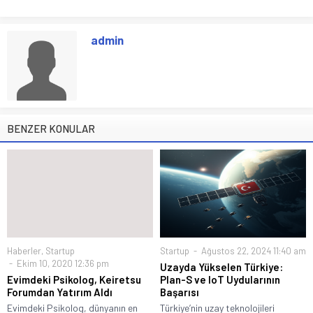
admin
BENZER KONULAR
Haberler
,
Startup
Startup
Ağustos 22, 2024 11:40 am
Ekim 10, 2020 12:36 pm
Uzayda Yükselen Türkiye:
Evimdeki Psikolog, Keiretsu
Plan-S ve IoT Uydularının
Forumdan Yatırım Aldı
Başarısı
Evimdeki Psikolog, dünyanın en
Türkiye’nin uzay teknolojileri