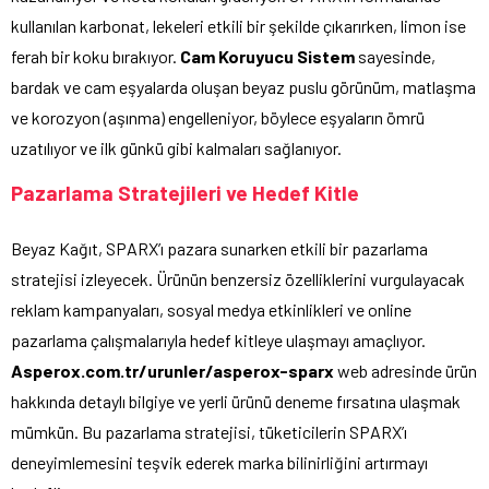
kullanılan karbonat, lekeleri etkili bir şekilde çıkarırken, limon ise
ferah bir koku bırakıyor.
Cam Koruyucu Sistem
sayesinde,
bardak ve cam eşyalarda oluşan beyaz puslu görünüm, matlaşma
ve korozyon (aşınma) engelleniyor, böylece eşyaların ömrü
uzatılıyor ve ilk günkü gibi kalmaları sağlanıyor.
Pazarlama Stratejileri ve Hedef Kitle
Beyaz Kağıt, SPARX’ı pazara sunarken etkili bir pazarlama
stratejisi izleyecek. Ürünün benzersiz özelliklerini vurgulayacak
reklam kampanyaları, sosyal medya etkinlikleri ve online
pazarlama çalışmalarıyla hedef kitleye ulaşmayı amaçlıyor.
Asperox.com.tr/urunler/asperox-sparx
web adresinde ürün
hakkında detaylı bilgiye ve yerli ürünü deneme fırsatına ulaşmak
mümkün. Bu pazarlama stratejisi, tüketicilerin SPARX’ı
deneyimlemesini teşvik ederek marka bilinirliğini artırmayı