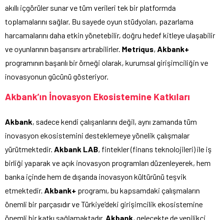
akıllı içgörüler sunar ve tüm verileri tek bir platformda
toplamalarını sağlar. Bu sayede oyun stüdyoları, pazarlama
harcamalarını daha etkin yönetebilir, doğru hedef kitleye ulaşabilir
ve oyunlarının başarısını artırabilirler.
Metriqus
,
Akbank+
programının başarılı bir örneği olarak, kurumsal girişimciliğin ve
inovasyonun gücünü gösteriyor.
Akbank’ın İnovasyon Ekosistemine Katkıları
Akbank
, sadece kendi çalışanlarını değil, aynı zamanda tüm
inovasyon ekosistemini desteklemeye yönelik çalışmalar
yürütmektedir.
Akbank LAB
, fintekler (finans teknolojileri) ile iş
birliği yaparak ve açık inovasyon programları düzenleyerek, hem
banka içinde hem de dışarıda inovasyon kültürünü teşvik
etmektedir.
Akbank+
programı, bu kapsamdaki çalışmaların
önemli bir parçasıdır ve Türkiye’deki girişimcilik ekosistemine
önemli bir katkı sağlamaktadır.
Akbank
, gelecekte de yenilikçi