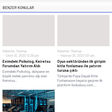
BENZER KONULAR
Haberler
,
Startup
Haberler
,
Startup
Ekim 10, 2020 12:36 pm
Haziran 25, 2021 1:01 am
Evimdeki Psikolog, Keiretsu
Oyun sektöründen ilk girişim
Forumdan Yatırım Aldı
kitle fonlaması ile yatırım
turuna çıktı
Evimdeki Psikolog, dünyanın en
büyük melek yatırımcı ağı olan
Türkiye'de Paya Dayalı Kitle
Keiretsu...
Fonlamasını hayata geçiren ilk
platform fonbulucu.com,...