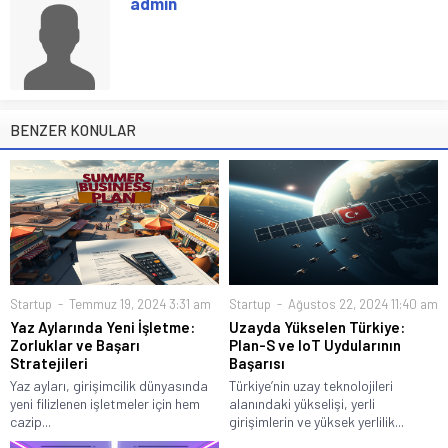
admin
BENZER KONULAR
Startup
Temmuz 19, 2024 3:31 am
Startup
Ağustos 22, 2024 11:40 am
Yaz Aylarında Yeni İşletme:
Uzayda Yükselen Türkiye:
Zorluklar ve Başarı
Plan-S ve IoT Uydularının
Stratejileri
Başarısı
Yaz ayları, girişimcilik dünyasında
Türkiye’nin uzay teknolojileri
yeni filizlenen işletmeler için hem
alanındaki yükselişi, yerli
cazip...
girişimlerin ve yüksek yerlilik...