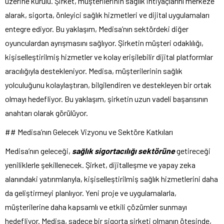
üzerine kurulu. Şirket, müşterilerinin sağlık ihtiyaçlarını merkeze
alarak, sigorta, önleyici sağlık hizmetleri ve dijital uygulamaları
entegre ediyor. Bu yaklaşım, Medisa’nın sektördeki diğer
oyunculardan ayrışmasını sağlıyor. Şirketin müşteri odaklılığı,
kişiselleştirilmiş hizmetler ve kolay erişilebilir dijital platformlar
aracılığıyla destekleniyor. Medisa, müşterilerinin sağlık
yolculuğunu kolaylaştıran, bilgilendiren ve destekleyen bir ortak
olmayı hedefliyor. Bu yaklaşım, şirketin uzun vadeli başarısının
anahtarı olarak görülüyor.
## Medisa’nın Gelecek Vizyonu ve Sektöre Katkıları
Medisa’nın geleceği,
sağlık sigortacılığı sektörüne
getireceği
yeniliklerle şekillenecek. Şirket, dijitalleşme ve yapay zeka
alanındaki yatırımlarıyla, kişiselleştirilmiş sağlık hizmetlerini daha
da geliştirmeyi planlıyor. Yeni proje ve uygulamalarla,
müşterilerine daha kapsamlı ve etkili çözümler sunmayı
hedefliyor. Medisa, sadece bir sigorta şirketi olmanın ötesinde,