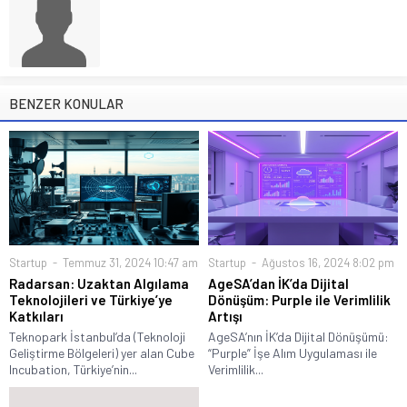
BENZER KONULAR
Startup
Temmuz 31, 2024 10:47 am
Startup
Ağustos 16, 2024 8:02 pm
Radarsan: Uzaktan Algılama
AgeSA’dan İK’da Dijital
Teknolojileri ve Türkiye’ye
Dönüşüm: Purple ile Verimlilik
Katkıları
Artışı
Teknopark İstanbul’da (Teknoloji
AgeSA’nın İK’da Dijital Dönüşümü:
Geliştirme Bölgeleri) yer alan Cube
“Purple” İşe Alım Uygulaması ile
Incubation, Türkiye’nin...
Verimlilik...