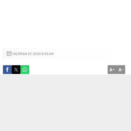
HAZIRAN 27, 2020 9:00 AM
A
A
+
-
İTÜ Çekirdek bünyesinde
Byqee Girişimi
en kolay e-bisiklet
dönüşümünü sağlıyor.
Şehir içi ulaşımda çevreci çözümler her geçen gün önem
kazanıyorken bu kapsamda birçok yerli girişim, yeni projeler
üreterek çevreci mobil ulaşım çözümlerine destek sağlamak için
kolları sıvamış durumda. Bu girişimlerden biri olan ve her türlü