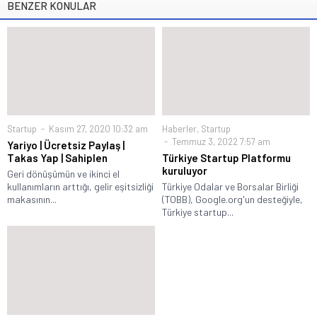
BENZER KONULAR
Startup
Kasım 27, 2020 10:32 am
Haberler
,
Startup
Temmuz 3, 2022 7:57 am
Yariyo | Ücretsiz Paylaş |
Takas Yap | Sahiplen
Türkiye Startup Platformu
kuruluyor
Geri dönüşümün ve ikinci el
kullanımların arttığı, gelir eşitsizliği
Türkiye Odalar ve Borsalar Birliği
makasının...
(TOBB), Google.org'un desteğiyle,
Türkiye startup...