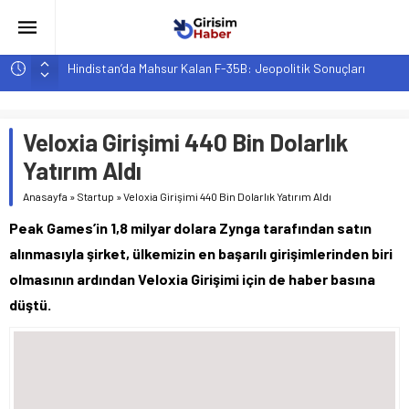
Hindistan’da Mahsur Kalan F-35B: Jeopolitik Sonuçları
Yapay Zeka Destekli Asistanlar: Elon Musk’tan Romantik Bir
Hamle mi?
Veloxia Girişimi 440 Bin Dolarlık
Girişimcilik ve Yaşam Tarzı: Şehir Değişiminin Nedenleri ve
Etkileri
Yatırım Aldı
YZ ile Tüketici Girişimciliği: Yeni Sosyal Bağlantılar
Anasayfa
»
Startup
»
Veloxia Girişimi 440 Bin Dolarlık Yatırım Aldı
Girişimciler İçin MYK Belgeli Personel İstihdamı Neden Artık
Peak Games’in 1,8 milyar dolara Zynga tarafından satın
Bir Tercih Değil, Zorunluluk?
alınmasıyla şirket, ülkemizin en başarılı girişimlerinden biri
olmasının ardından Veloxia Girişimi için de haber basına
düştü.