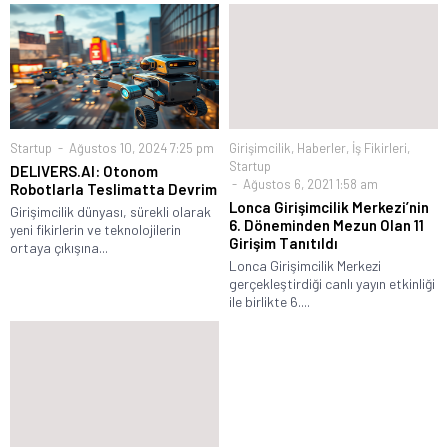
Startup
Ağustos 10, 2024 7:25 pm
Girişimcilik
,
Haberler
,
İş Fikirleri
,
Startup
DELIVERS.AI: Otonom
Ağustos 6, 2021 1:58 am
Robotlarla Teslimatta Devrim
Lonca Girişimcilik Merkezi’nin
Girişimcilik dünyası, sürekli olarak
6. Döneminden Mezun Olan 11
yeni fikirlerin ve teknolojilerin
Girişim Tanıtıldı
ortaya çıkışına...
Lonca Girişimcilik Merkezi
gerçekleştirdiği canlı yayın etkinliği
ile birlikte 6....