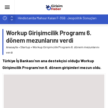
Hindistan’da Mahsur Kalan F-35B: Jeopolitik Sonuçları
Yapay Zeka Destekli Asistanlar: Elon Musk’tan Romantik Bir
Hamle mi?
Workup Girişimcilik Programı 6.
Girişimcilik ve Yaşam Tarzı: Şehir Değişiminin Nedenleri ve
dönem mezunlarını verdi
Etkileri
Anasayfa
»
Startup
»
Workup Girişimcilik Programı 6. dönem mezunlarını
YZ ile Tüketici Girişimciliği: Yeni Sosyal Bağlantılar
verdi
Girişimciler İçin MYK Belgeli Personel İstihdamı Neden Artık
Türkiye İş Bankası’nın ana destekçisi olduğu Workup
Bir Tercih Değil, Zorunluluk?
Girişimcilik Programı’nın 6. dönem girişimleri mezun oldu.